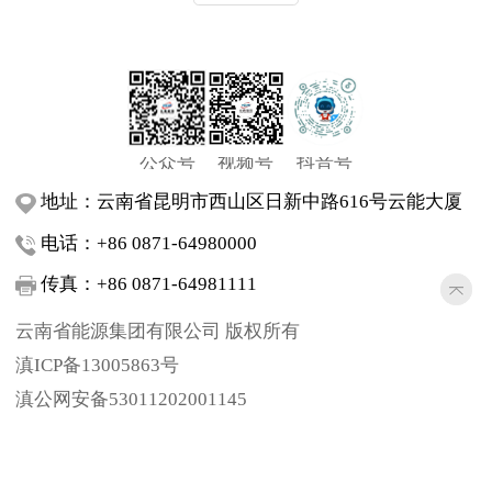
公众号
视频号
抖音号
地址：云南省昆明市西山区日新中路616号云能大厦
电话：+86 0871-64980000
传真：+86 0871-64981111
云南省能源集团有限公司 版权所有
滇ICP备13005863号
滇公网安备53011202001145