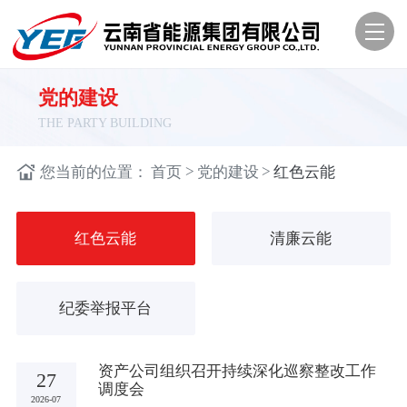
党的建设
THE PARTY BUILDING
>
>
您当前的位置：
首页
党的建设
红色云能
红色云能
清廉云能
纪委举报平台
资产公司组织召开持续深化巡察整改工作
27
调度会
2026-07