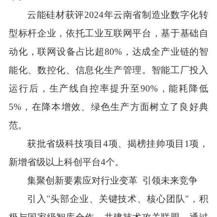
云能硅材获评
2024
年云南省制造业数字化转
型标杆企业，依托工业互联网平台，基于基础自
动化，联网设备占比超
80%
，达成全产业链的智
能化、数控化、信息化生产管理。智能工厂投入
运行后，生产线自控率提升至
90%
，能耗降低
5%
，在降本增效、绿色生产方面树立了良好典
范。
获批省级科技项目
4
项、揭榜挂帅项目
1
项，
新增省级以上科创平台
4
个。
集聚创新要素应对行业变革
引领未来竞争
引入
"
头部企业、关键技术、核心团队
"
，积