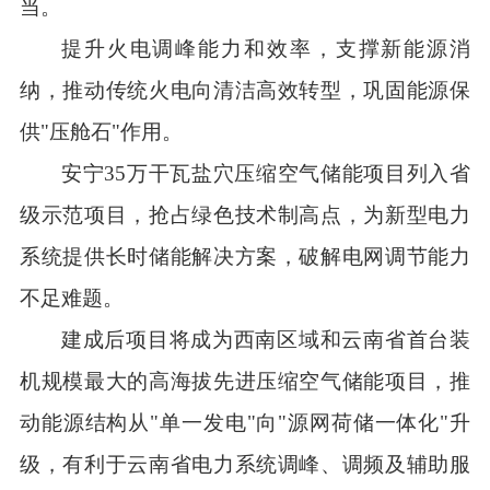
当。
提升火电调峰能力和效率，支撑新能源消
纳，推动传统火电向清洁高效转型，巩固能源保
供
"
压舱石
"
作用。
安宁
35
万干瓦盐穴压缩空气储能项目列入省
级示范项目，抢占绿色技术制高点，为新型电力
系统提供长时储能解决方案，破解电网调节能力
不足难题。
建成后项目将成为西南区域和云南省首台装
机规模最大的高海拔先进压缩空气储能项目，推
动能源结构从
"
单一发电
"
向
"
源网荷储一体化
"
升
级，有利于云南省电力系统调峰、调频及辅助服