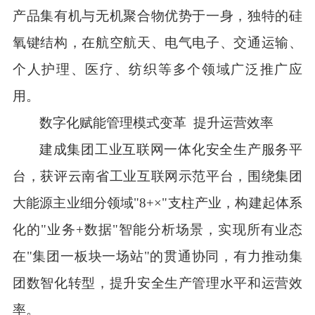
产品集有机与无机聚合物优势于一身，独特的硅
氧键结构，在航空航天、电气电子、交通运输、
个人护理、医疗、纺织等多个领域广泛推广应
用。
数字化赋能管理模式变革
提升运营效率
建成集团工业互联网一体化安全生产服务平
台，获评云南省工业互联网示范平台，围绕集团
大能源主业细分领域
"8+
×
"
支柱产业，构建起体系
化的
"
业务
+
数据
"
智能分析场景，实现所有业态
在
"
集团一板块一场站
"
的贯通协同，有力推动集
团数智化转型，提升安全生产管理水平和运营效
率。