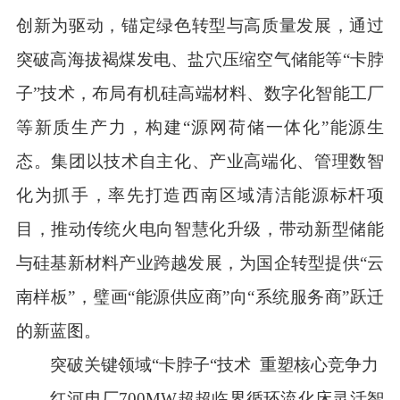
创新为驱动，锚定绿色转型与高质量发展，通过
突破高海拔褐煤发电、盐穴压缩空气储能等“卡脖
子”技术，布局有机硅高端材料、数字化智能工厂
等新质生产力，构建“源网荷储一体化”能源生
态。集团以技术自主化、产业高端化、管理数智
化为抓手，率先打造西南区域清洁能源标杆项
目，推动传统火电向智慧化升级，带动新型储能
与硅基新材料产业跨越发展，为国企转型提供“云
南样板”，璧画“能源供应商”向“系统服务商”跃迁
的新蓝图。
突破关键领域
“卡脖子“技术 重塑核心竞争力
红河电厂
700MW
超超临界循环流化床灵活智