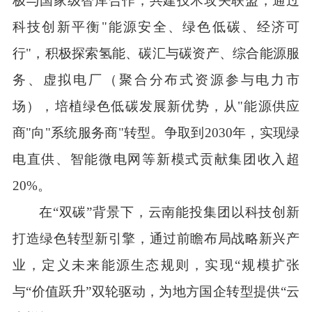
极与国家级智库合作，共建技术攻关联盟，通过
科技创新平衡
"
能源安全、绿色低碳、经济可
行
"
，积极探索氢能、碳汇与碳资产、综合能源服
务、虚拟电厂（聚合分布式资源参与电力市
场），培植绿色低碳发展新优势，从
"
能源供应
商
"
向
"
系统服务商
"
转型。争取到
2030
年，实现绿
电直供、智能微电网等新模式贡献集团收入超
20%
。
在
“双碳”背景下，云南能投集团以科技创新
打造绿色转型新引擎，通过前瞻布局战略新兴产
业，定义未
来能源生态规则，实现
“规模扩张
与“价值跃升”双轮驱动，为地方国企转型提供“云