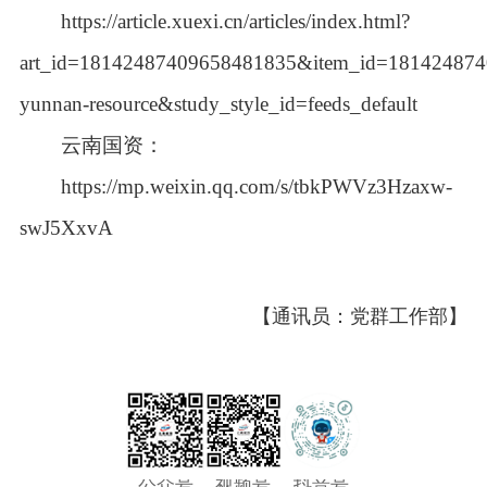
https://article.xuexi.cn/articles/index.html?
art_id=18142487409658481835&item_id=18142487
yunnan-resource&study_style_id=feeds_default
云南国资：
https://mp.weixin.qq.com/s/tbkPWVz3Hzaxw-
swJ5XxvA
【通讯员：党群工作部】
公众号
视频号
抖音号