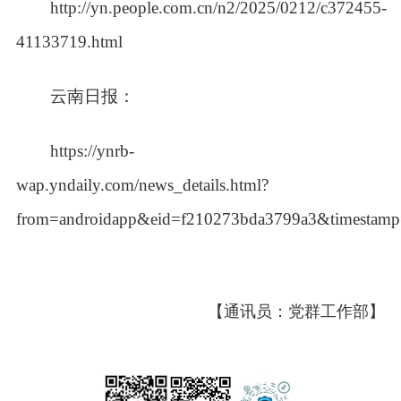
http://yn.people.com.cn/n2/2025/0212/c372455-
41133719.html
云南日报：
https://ynrb-
wap.yndaily.com/news_details.html?
from=androidapp&eid=f210273bda3799a3&timestam
【通讯员：党群工作部】