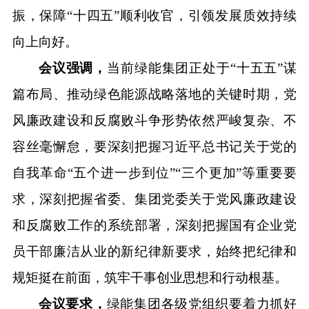
振，保障“十四五”顺利收官，引领发展质效持续
向上向好。
会议强调，
当前绿能集团正处于
“十五五”谋
篇布局、推动绿色能源战略落地的关键时期，党
风廉政建设和反腐败斗争形势依然严峻复杂、不
容丝毫懈怠，要深刻把握习近平总书记关于党的
自我革命“五个进一步到位”“三个更加”等重要要
求，深刻把握省委、集团党委关于党风廉政建设
和反腐败工作的系统部署，深刻把握国有企业党
员干部廉洁从业的新纪律新要求，始终把纪律和
规矩挺在前面，筑牢干事创业思想和行动根基。
会议要求，
绿能集团各级党组织
要着力抓好