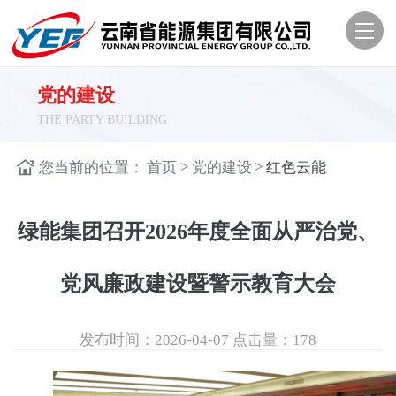
党的建设
THE PARTY BUILDING
>
>
您当前的位置：
首页
党的建设
红色云能
绿能集团召开2026年度全面从严治党、
党风廉政建设暨警示教育大会
发布时间：2026-04-07
点击量：
178