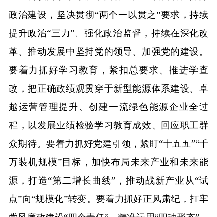
政治建设，
坚决贯彻“两个一以贯之”要求，持续
提升政治“三力”、强化政治监督，持续在深化改
革、推动发展中坚持党的领导、加强党的建设
。
要
着力
抓好学习教育，
紧扣总要求、推进学查
改，把正确政绩观贯穿于新型能源体系建设、卓
越运营管理提升、创建一流绿色能源企业全过
程，以发展业绩检验学习教育成效、回应职工群
众期待。要
着力抓好党建引领，
紧盯“十五五”“千
万装机规模”目标，加快布局未来产业和未来能
源，打造“第二增长曲线”，推动战新产业从“试
点”向“规模化”转变。
要着力
抓好正风肃纪，
扛牢