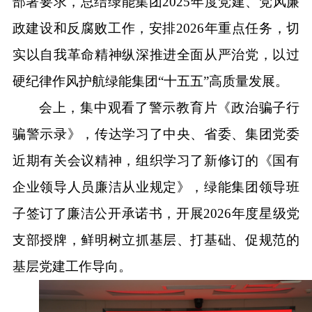
部署要求，总结绿能集团
2025
年度党建、党风廉
政建设和反腐败工作，安排
2026
年重点任务，切
实以自我革命精神纵深推进全面从严治党，以过
硬纪律作风护航绿能集团“十五五”高质量发展。
会上，集中观看了警示教育片《政治骗子行
骗警示录》，传达学习了中央、省委、集团党委
近期有关会议精神，组织学习了新修订的《国有
企业领导人员廉洁从业规定》，绿能集团领导班
子
签订了廉洁公开承诺书，
开展
2026
年度星级党
支部授牌，鲜明树立抓基层、打基础、促规范的
基层党建工作导向。