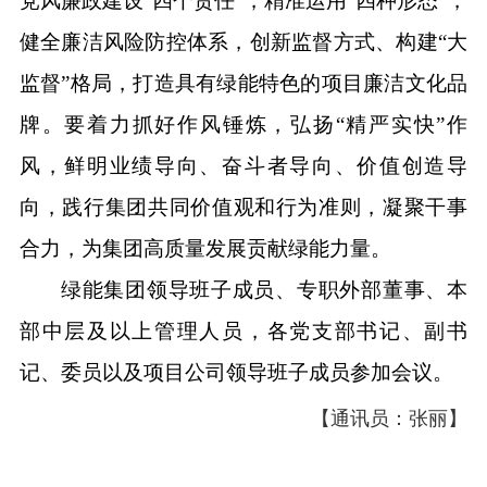
党风廉政建设“四个责任”，精准运用“四种形态”，
健全廉洁风险防控体系
，创新监督方式、构建“大
监督”格局
，打造具有绿能特色的项目廉洁文化品
牌。要
着力抓好作风锤炼，
弘扬“精严实快”作
风，鲜明业绩导向、奋斗者导向、价值创造导
向，践行集团共同价值观和行为准则，凝聚干事
合力，
为集团高质量发展贡献绿能力量。
绿能集团领导班子成员、专职外部董事、本
部中层及以上管理人员，各党支部书记、副书
记、委员以及项目公司领导班子成员参加会议。
【通讯员：张丽】