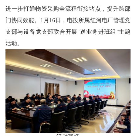
进一步打通物资采购全流程衔接堵点，
提升
跨部
门协同效能
。
1
月
16
日
，
电投所属
红河电厂
管理党
支部与设备党支部
联合
开展
“
送业务进班组
”
主题
活动。